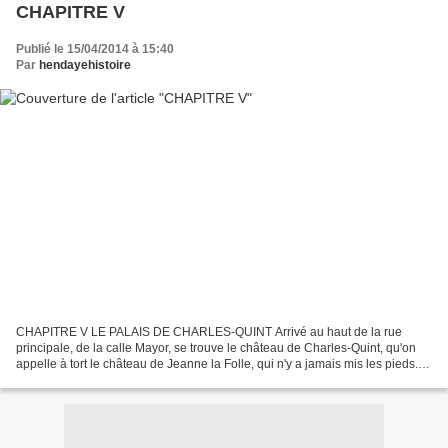
CHAPITRE V
Publié le 15/04/2014 à 15:40
Par
hendayehistoire
CHAPITRE V LE PALAIS DE CHARLES-QUINT Arrivé au haut de la rue
principale, de la calle Mayor, se trouve le château de Charles-Quint, qu'on
appelle à tort le château de Jeanne la Folle, qui n'y a jamais mis les pieds.
Un immense mur de trois mètres d'épaisseur,...