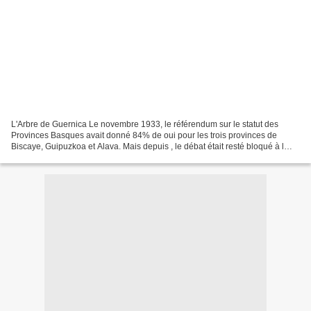
L'Arbre de Guernica Le novembre 1933, le référendum sur le statut des
Provinces Basques avait donné 84% de oui pour les trois provinces de
Biscaye, Guipuzkoa et Alava. Mais depuis , le débat était resté bloqué à l
Assemblée des Cortés jusqu'au 12 mai...