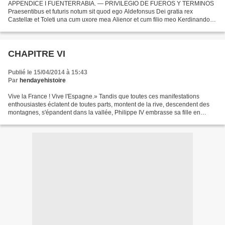
APPENDICE I FUENTERRABIA. — PRIVILEGIO DE FUEROS Y TERMINOS
Praesentibus et futuris notum sit quod ego Aldefonsus Dei gratia rex
Castellæ et Toleti una cum uxore mea Alienor et cum filio meo Kerdinando
dono et concedo vobis concilio de Fouterrabia presoenti...
CHAPITRE VI
Publié le 15/04/2014 à 15:43
Par
hendayehistoire
Vive la France ! Vive l'Espagne.» Tandis que toutes ces manifestations
enthousiastes éclatent de toutes parts, montent de la rive, descendent des
montagnes, s'épandent dans la vallée, Philippe IV embrasse sa fille en
pleurant, la remet à Louis XIV, la...