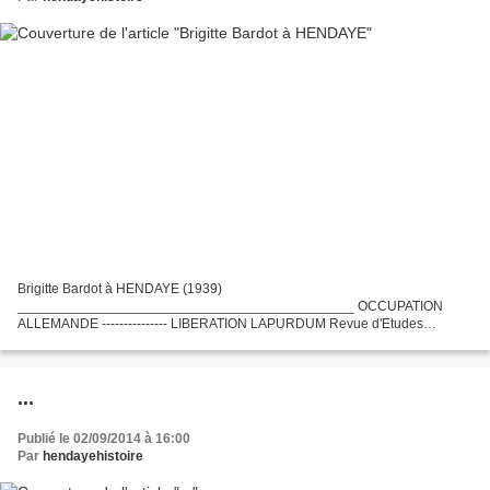
Brigitte Bardot à HENDAYE (1939)
____________________________________________ OCCUPATION
ALLEMANDE --------------- LIBERATION LAPURDUM Revue d'Etudes
Basques Hendaye et ses voisines espagnoles.. Période de 1945 à 1960 I –
Aux temps de la méfiance réciproque...
...
Publié le 02/09/2014 à 16:00
Par
hendayehistoire