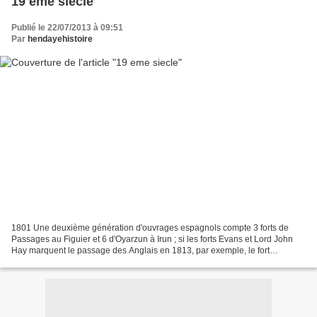
19 eme siecle
Publié le 22/07/2013 à 09:51
Par
hendayehistoire
1801 Une deuxième génération d'ouvrages espagnols compte 3 forts de
Passages au Figuier et 6 d'Oyarzun à Irun ; si les forts Evans et Lord John
Hay marquent le passage des Anglais en 1813, par exemple, le fort
Alphonse XII date des guerres carlistes....