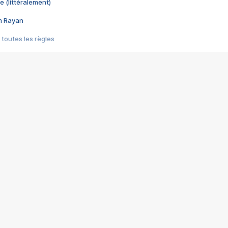
e (littéralement)
im Rayan
 toutes les règles
s les jeux vidéo
us choquant de Rockstar ? - Le scandale BULLY
e plus moche de Steam
du RÊVE tourne au CAUCHEMAR
pendant 8 heures
it… à tort
umiliés par un jeu vidéo
ire - Final Fantasy 8
ti un empire - Age of Empires
story DOFUS