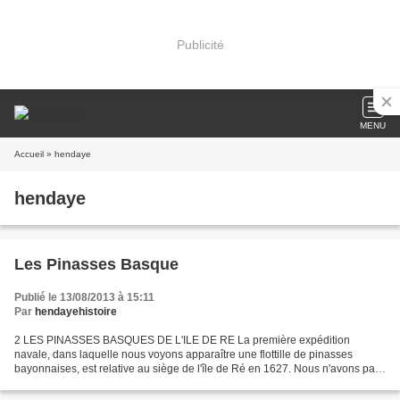
Publicité
MENU
Accueil
» hendaye
hendaye
Les Pinasses Basque
Publié le 13/08/2013 à 15:11
Par
hendayehistoire
2 LES PINASSES BASQUES DE L'ILE DE RE La première expédition
navale, dans laquelle nous voyons apparaître une flottille de pinasses
bayonnaises, est relative au siège de l'île de Ré en 1627. Nous n'avons pas
à faire l'historique de ce siège sur lequel...