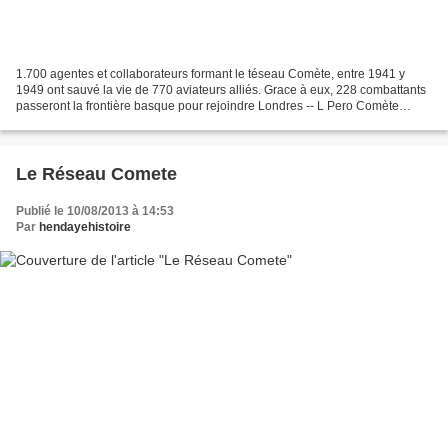
1.700 agentes et collaborateurs formant le téseau Comète, entre 1941 y
1949 ont sauvé la vie de 770 aviateurs alliés. Grace à eux, 228 combattants
passeront la frontière basque pour rejoindre Londres -- L Pero Comète
también registró un alto número de...
Le Réseau Comete
Publié le 10/08/2013 à 14:53
Par
hendayehistoire