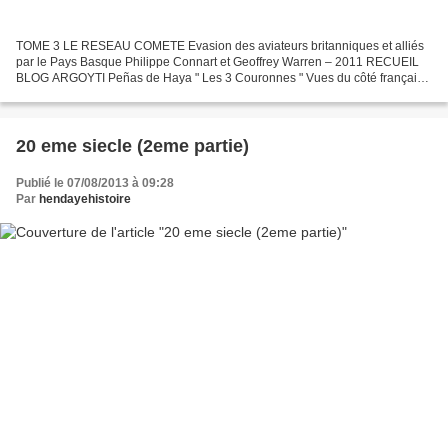
TOME 3 LE RESEAU COMETE Evasion des aviateurs britanniques et alliés
par le Pays Basque Philippe Connart et Geoffrey Warren – 2011 RECUEIL
BLOG ARGOYTI Peñas de Haya " Les 3 Couronnes " Vues du côté français,
le parcours de Comète se faisait côté espagnol...
20 eme siecle (2eme partie)
Publié le 07/08/2013 à 09:28
Par
hendayehistoire