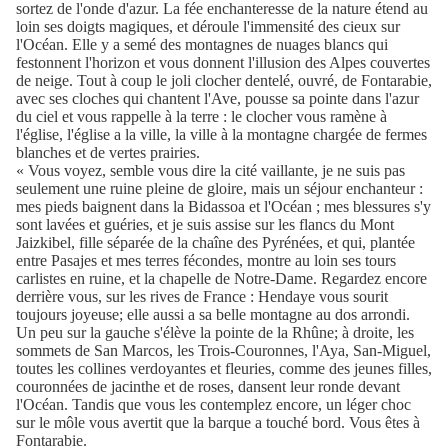
sortez de l'onde d'azur. La fée enchanteresse de la nature étend au
loin ses doigts magiques, et déroule l'immensité des cieux sur
l'Océan. Elle y a semé des montagnes de nuages blancs qui
festonnent l'horizon et vous donnent l'illusion des Alpes couvertes
de neige. Tout à coup le joli clocher dentelé, ouvré, de Fontarabie,
avec ses cloches qui chantent l'Ave, pousse sa pointe dans l'azur
du ciel et vous rappelle à la terre : le clocher vous ramène à
l'église, l'église a la ville, la ville à la montagne chargée de fermes
blanches et de vertes prairies.
« Vous voyez, semble vous dire la cité vaillante, je ne suis pas
seulement une ruine pleine de gloire, mais un séjour enchanteur :
mes pieds baignent dans la Bidassoa et l'Océan ; mes blessures s'y
sont lavées et guéries, et je suis assise sur les flancs du Mont
Jaizkibel, fille séparée de la chaîne des Pyrénées, et qui, plantée
entre Pasajes et mes terres fécondes, montre au loin ses tours
carlistes en ruine, et la chapelle de Notre-Dame. Regardez encore
derrière vous, sur les rives de France : Hendaye vous sourit
toujours joyeuse; elle aussi a sa belle montagne au dos arrondi.
Un peu sur la gauche s'élève la pointe de la Rhûne; à droite, les
sommets de San Marcos, les Trois-Couronnes, l'Aya, San-Miguel,
toutes les collines verdoyantes et fleuries, comme des jeunes filles,
couronnées de jacinthe et de roses, dansent leur ronde devant
l'Océan. Tandis que vous les contemplez encore, un léger choc
sur le môle vous avertit que la barque a touché bord. Vous êtes à
Fontarabie.