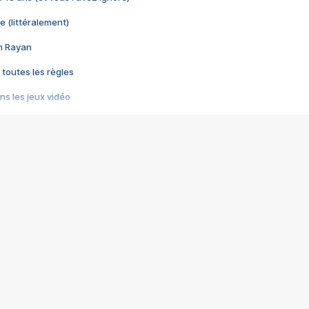
e (littéralement)
im Rayan
 toutes les règles
s les jeux vidéo
us choquant de Rockstar ? - Le scandale BULLY
e plus moche de Steam
du RÊVE tourne au CAUCHEMAR
pendant 8 heures
it… à tort
umiliés par un jeu vidéo
ire - Final Fantasy 8
ti un empire - Age of Empires