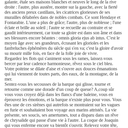
galante, étale ses maisons blanches et neuves le long de la rive
droite : l'autre, plus austère, montre sur la gauche, avec la fierté
des anciens preux castillans, les cicatrices glorieuses de ses
murailles délabrées dans de nobles combats. Ce sont Hendaye et
Fontarabie. L'une a plus de grâce; l'autre, plus de noblesse ; l'une
éclate et brille au soleil ; l'autre se recueille au contraire et se
gaudit intérieurement, car toute sa gloire est dans son âme et dans
ses blessures encore béantes : omnis gloria ejus ab intus. C'est le
moyen âge avec ses grandeurs, écrasant les glorioles et les
fanfreluches éphémères du siècle qui s'en va; c'est la gloire d'avoir
su mourir mille fois, en face de la folle joie de vivre.
Regardez les flots qui s'animent sous les rames, laissez-vous
bercer par leur cadence harmonieuse, rêvez sous le ciel bleu.
Votre poitrine se dilate d'aise et s'ouvre aux douces émanations
qui lui viennent de toutes parts, des eaux, de la montagne, de la
mer.
Sentez-vous les secousses de la barque qui glisse, tourne et
retourne comme une dorade d'un coup de queue? A,coup sûr
vous vous croyez déjà dans les flancs d'une baleine, vous en
éprouvez les émotions, et la barque n'existe plus pour vous. Vous
êtes une de ces sirènes qui autrefois se montraient sur les vagues
en furie et souhaitaient bon voyage aux marins attristés. La vie
présente, ses soucis, ses amertumes, tout a disparu dans un rêve
de chrysalide qui passe d'une vie à l'autre. La coque de Joaquin
qui vous enferme encore va bientôt s'ouvrir. Relevez votre tête,