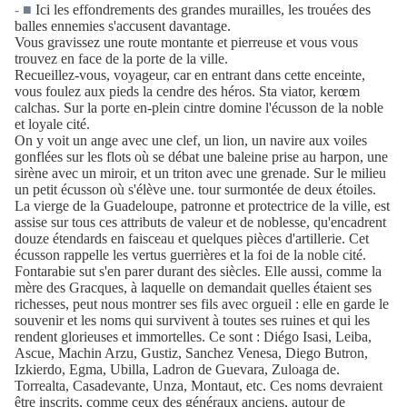
-
■
Ici les effondrements des grandes murailles, les trouées des
balles ennemies s'accusent davantage.
Vous gravissez une route montante et pierreuse et vous vous
trouvez en face de la porte de la ville.
Recueillez-vous, voyageur, car en entrant dans cette enceinte,
vous foulez aux pieds la cendre des héros. Sta viator, kerœm
calchas. Sur la porte en-plein cintre domine l'écusson de la noble
et loyale cité.
On y voit un ange avec une clef, un lion, un navire aux voiles
gonflées sur les flots où se débat une baleine prise au harpon, une
sirène avec un miroir, et un triton avec une grenade. Sur le milieu
un petit écusson où s'élève une. tour surmontée de deux étoiles.
La vierge de la Guadeloupe, patronne et protectrice de la ville, est
assise sur tous ces attributs de valeur et de noblesse, qu'encadrent
douze étendards en faisceau et quelques pièces d'artillerie. Cet
écusson rappelle les vertus guerrières et la foi de la noble cité.
Fontarabie sut s'en parer durant des siècles. Elle aussi, comme la
mère des Gracques, à laquelle on demandait quelles étaient ses
richesses, peut nous montrer ses fils avec orgueil : elle en garde le
souvenir et les noms qui survivent à toutes ses ruines et qui les
rendent glorieuses et immortelles. Ce sont : Diégo Isasi, Leiba,
Ascue, Machin Arzu, Gustiz, Sanchez Venesa, Diego Butron,
Izkierdo, Egma, Ubilla, Ladron de Guevara, Zuloaga de.
Torrealta, Casadevante, Unza, Montaut, etc. Ces noms devraient
être inscrits, comme ceux des généraux anciens, autour de