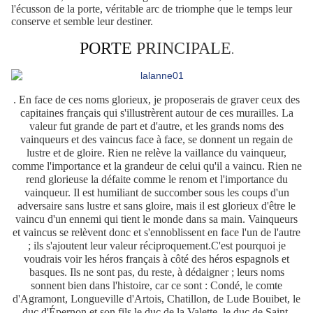
l'écusson de la porte, véritable arc de triomphe que le temps leur
conserve et semble leur destiner.
PORTE
PRINCIPALE
.
. En face de ces noms glorieux, je proposerais de graver ceux des
capitaines français qui s'illustrèrent autour de ces murailles. La
valeur fut grande de part et d'autre, et les grands noms des
vainqueurs et des vaincus face à face, se donnent un regain de
lustre et de gloire. Rien ne relève la vaillance du vainqueur,
comme l'importance et la grandeur de celui qu'il a vaincu. Rien ne
rend glorieuse la défaite comme le renom et l'importance du
vainqueur. Il est humiliant de succomber sous les coups d'un
adversaire sans lustre et sans gloire, mais il est glorieux d'être le
vaincu d'un ennemi qui tient le monde dans sa main. Vainqueurs
et vaincus se relèvent donc et s'ennoblissent en face l'un de l'autre
; ils s'ajoutent leur valeur réciproquement.C'est pourquoi je
voudrais voir les héros français à côté des héros espagnols et
basques. Ils ne sont pas, du reste, à dédaigner ; leurs noms
sonnent bien dans l'histoire, car ce sont : Condé, le comte
d'Agramont, Longueville d'Artois, Chatillon, de Lude Bouibet, le
duc d'Épernon et son fils le duc de la Valette, le duc de Saint-