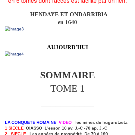
en 6 tomes dont l'accès est facilité par un lien.
HENDAYE ET ONDARRIBIA
en 1640
AUJOURD'HUI
SOMMAIRE
TOME 1
___________
LA CONQUETE ROMAINE
VIDEO
les mines de Irugurutzeta
1
SIECLE
OIASSO
L'essor. 10 av. J.-C -70 ap. J.-C
2
SIECLE
Les ann
é
es de prosp
é
rit
é
. De 70
à
190