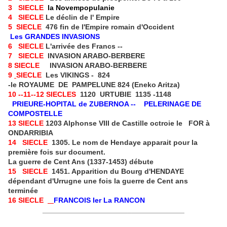
3 SIECLE
la Novempopulanie
4
SIECLE
Le d
é
clin de l' Empire
5 SIECLE
476 fin de l'Empire romain d'Occident
Les GRANDES INVASIONS
6
SIECLE
L'arriv
é
e des Francs --
7
SIECLE
INVASION ARABO-BERBERE
8 SIECLE
INVASION ARABO-BERBERE
9
SIECLE
Les VIKINGS - 824
-le ROYAUME DE PAMPELUNE 824 (Eneko Aritza)
10 --11--12 SIECLES
1120 URTUBIE 1135 -1148
PRIEURE-HOPITAL de ZUBERNOA -- PELERINAGE DE
COMPOSTELLE
13 SIECLE
1203 Alphonse VIII de Castille octroie le FOR
à
ONDARRIBIA
14 SIECLE
1305. Le nom de Hendaye apparait pour la
premi
è
re fois sur document.
La guerre de Cent Ans (1337-1453) d
é
bute
15 SIECLE
1451. Apparition du Bourg d'HENDAYE
d
é
pendant d'Urrugne une fois la guerre de Cent ans
termin
é
e
16 SIECLE
FRANCOIS Ier La RANCON
___________________________________