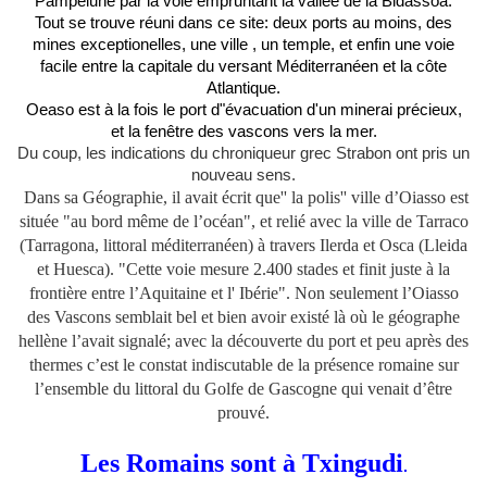
Pampelune par la voie empruntant la vallée de la Bidassoa.
Tout se trouve réuni dans ce site: deux ports au moins, des
mines exceptionelles, une ville , un temple, et enfin une voie
facile entre la capitale du versant Méditerranéen et la côte
Atlantique.
Oeaso est à la fois le port d"évacuation d'un minerai précieux,
et la fenêtre des vascons vers la mer.
Du coup, les indications du chroniqueur grec Strabon ont pris un
nouveau sens.
Dans sa Géographie, il avait écrit que'' la polis'' ville d’Oiasso est
située "au bord même de l’océan", et relié avec la ville de Tarraco
(Tarragona, littoral méditerranéen) à travers Ilerda et Osca (Lleida
et Huesca). "Cette voie mesure 2.400 stades et finit juste à la
frontière entre l’Aquitaine et l' Ibérie". Non seulement l’Oiasso
des Vascons semblait bel et bien avoir existé là où le géographe
hellène l’avait signalé; avec la découverte du port et peu après des
thermes c’est le constat indiscutable de la présence romaine sur
l’ensemble du littoral du Golfe de Gascogne qui venait d’être
prouvé.
Les Romains sont à Txingudi
.