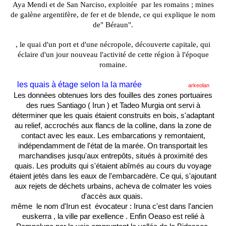
Aya Mendi et de San Narciso, exploitée
par les romains ; mines
de galène argentifère, de fer et de blende, ce qui explique le nom
de" Béraun".
, le quai d'un port et d'une nécropole, découverte capitale, qui
éclaire d'un jour nouveau l'activité de cette région à l'époque
romaine.
les quais à étage selon la la marée
arkeolan
Les données obtenues lors des fouilles des zones portuaires
des rues Santiago ( Irun ) et Tadeo Murgia ont servi à
déterminer que les quais étaient construits en bois, s'adaptant
au relief, accrochés aux flancs de la colline, dans la zone de
contact avec les eaux. Les embarcations y remontaient,
indépendamment de l'état de la marée. On transportait les
marchandises jusqu'aux entrepôts, situés à proximité des
quais. Les produits qui s'étaient abîmés au cours du voyage
étaient jetés dans les eaux de l'embarcadère. Ce qui, s'ajoutant
aux rejets de déchets urbains, acheva de colmater les voies
d'accès aux quais.
même
le nom d'Irun est
évocateur : Iruna c'est dans l'ancien
euskerra , la ville par exellence . Enfin Oeaso est relié à