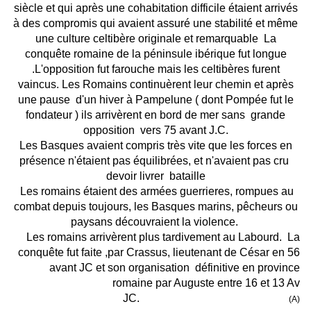
siècle et qui après une cohabitation difficile étaient arrivés
à des compromis qui avaient assuré une stabilité et même
une culture celtibère originale et remarquable
La
conquête romaine de la péninsule ibérique fut longue
.L'opposition fut farouche mais les celtibères furent
vaincus. Les Romains continuèrent leur chemin et après
une pause
d'un hiver à Pampelune ( dont Pompée fut le
fondateur ) ils arrivèrent en bord de mer sans
grande
opposition
vers 75 avant J.C.
Les Basques avaient compris très vite que les forces en
présence n'étaient pas équilibrées, et n'avaient pas cru
devoir livrer
bataille
Les romains étaient des armées guerrieres, rompues au
combat depuis toujours, les Basques marins, pêcheurs ou
paysans découvraient la violence.
Les romains arrivèrent plus tardivement au Labourd.
La
conquête fut faite ,par Crassus, lieutenant de César en 56
avant JC et son organisation
définitive en province
romaine par Auguste entre 16 et 13 Av
JC.
(A)