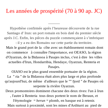
Les années de prospérité (70 à 90 ap. JC)
------------
Hypothèse confirmée après l’heureuse découverte de la rue
Santiago d' Irun: un port romain en bois daté du premier siècle
après J.C. Enfin, les pièces du puzzle commençaient à s’imbriquer
: il y a eu des Romains sur cette partie du territoire.
Mais le grand port de la
côte avec un établissement romain dont
on commence
à connaître l'importance, est OEASO, la région
d'Oyarzun, de la Bidassoa à Pasajes inclus, c'est à dire
les villes
actuelles d'Irun, Hondarribia, Hendaye, Oyarzun, Renteria et
Pasajes.
OIASO est le plus grand ensemble portuaire de la région.
La
" ria " de la Bidassoa était alors plus large et plus profonde
qu'aujourd'hui, de même
d'ailleurs que le "" fjord " de Pasajes où
serpente la rivière Oyarzun.
Deux promontoires dominent chacune des deux rives: l'un à Irun
, l'autre à Renteria
tous deux portent le nom de Beraun, et
l'étymologie
=
berun
= plomb, en basque est à retenir.
Mais surtout à proximité, sont les mines d'Arditurri au
pied de