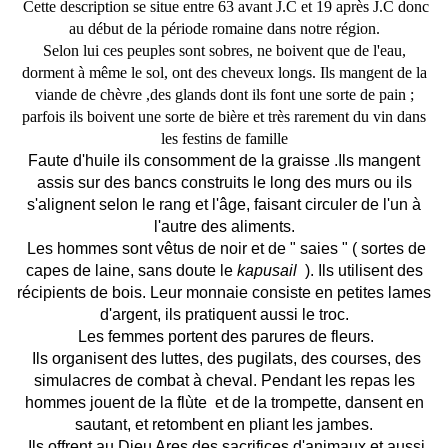
Cette description se situe entre 63 avant J.C et 19 après J.C donc
au début de la période romaine dans notre région.
Selon lui ces peuples sont sobres, ne boivent que de l'eau,
dorment à même le sol, ont des cheveux longs. Ils mangent de la
viande de chèvre ,des glands dont ils font une sorte de pain ;
parfois ils boivent une sorte de bière et très rarement du vin dans
les festins de famille
Faute d'huile ils consomment de la graisse .Ils mangent
assis sur des bancs construits le long des murs ou ils
s'alignent selon le rang et l'âge, faisant circuler de l'un à
l'autre des aliments.
Les hommes sont vêtus de noir et de " saies " ( sortes de
capes de laine, sans doute le
kapusail
). Ils utilisent des
récipients de bois. Leur monnaie consiste en petites lames
d'argent, ils pratiquent aussi le troc.
Les femmes portent des parures de fleurs.
Ils organisent des luttes, des pugilats, des courses, des
simulacres de combat à cheval. Pendant les repas les
hommes jouent de la flùte
et de la trompette, dansent en
sautant, et retombent en pliant les jambes.
Ils offrent au Dieu Ares des sacrifices d'animaux et aussi